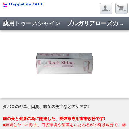
薬用トゥースシャイン ブルガリアローズの香り 60g
タバコのヤニ、口臭、歯茎の炎症などのケアに!
歯の美と健康の為に開発した、愛煙家専用歯磨き粉です!
●頑固なヤニの除去、口腔環境や歯茎をいたわるWの有効成分で、歯