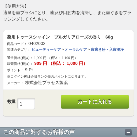
【使用方法】
適量を歯ブラシにとり、歯及び口腔内を清掃し、また歯ぐきをブラ
ッシングしてください。
薬用トゥースシャイン ブルガリアローズの香り 60g
0402002
商品コード：
ビューティーケア
>
オーラルケア
>
歯磨き粉・入歯洗浄
関連カテゴリ：
通常価格(税抜)：
1,000
円
（税込： 1,100
円）
909
円 （税込：
1,000
円）
販売価格(税抜)：
9
Pt
ポイント：
※ログイン後は会員ランク毎のポイントになります。
株式会社プラセス製薬
メーカー：
数量
カートに入れる
この商品に対するお客様の声