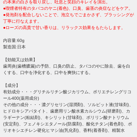
の本来の白さを取り戻し、吐息と笑顔のキレイを演出。
●喫煙者特有のタバコのヤニ(着色)、口臭、歯茎の炎症などをケア。
●発泡剤を配合しないことで、泡立ちでごまかさず、ブラッシングが
丁寧に行なえます。
●ローズの高貴で甘い香りは、リラックス効果をもたらします。
内容量:60g
製造国:日本
【効能又は効果】
歯周炎(歯槽膿漏)の予防、口臭の防止、タバコのやに除去、歯を白
くする、口中を浄化する、口中を爽快にする。
【成分】
有効成分・・・グリチルリチン酸ジカリウム、ポリエチレングリコ
ール400(薬用成分)
その他の成分・・・濃グリセリン(湿潤剤)、ソルビット液(甘味剤)、
ヒドロキシアパタイト、歯磨用リン酸水素カルシウム(研磨剤)、カ
ラギーナン(粘結剤)、キシリット(甘味剤)、ポリリン酸ナトリウム
(安定剤)、フェノキシエタノール(防腐剤)、酸化チタン(着色剤)、ポ
リオキシエチレン硬化ヒマシ油(乳化剤)、香料(着香剤)、精製水