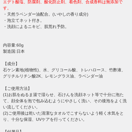
エデト酸塩、防腐剤、酸化防止剤、着色剤、合成香料は無添加で
す。
・天然ラベンダー油配合。(いやしの香り成分)
・泡立てネット付き。
・洗顔によるニキビ、肌荒れ予防。
内容量:60g
製造国:日本
【成分】
石ケン素地(植物性)、水、グリコール酸、トレハロース、竹酢液、
グリチルリチン酸2K、レモングラス油、ラベンダー油
【ご使用方法】
(1)お肌をぬるま湯で湿らせ、石けんを洗顔ネット等で十分に泡た
て、顔全体を泡で包み込むようにやさしく洗い、その後泡をよく洗
い流してください。
(2)ご使用後は乾いた清潔なタオルでこすらないよう軽く水気をと
り、十分な保湿、UVケアを行ってください。
【付属品】